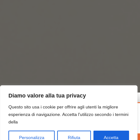
Diamo valore alla tua privacy
Questo sito usa i cookie per offrire agli utenti la migliore
×
esperienza di navigazione. Accetta l'utilizzo secondo i termini
della
Titolo del box
Breve descrizione del messaggio che vuoi mostrare.
Personalizza
Rifiuta
Accetta
Prosegui e seleziona il tuo dominio