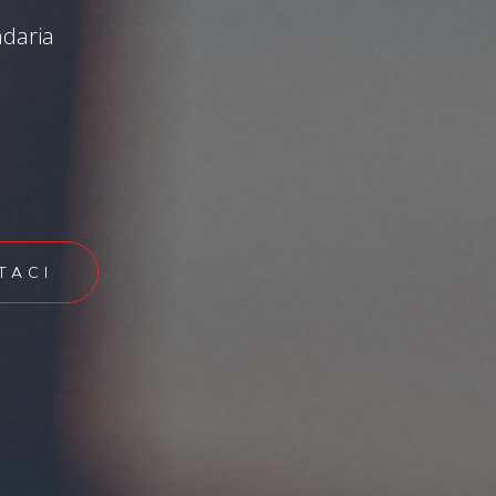
ndaria
TACI